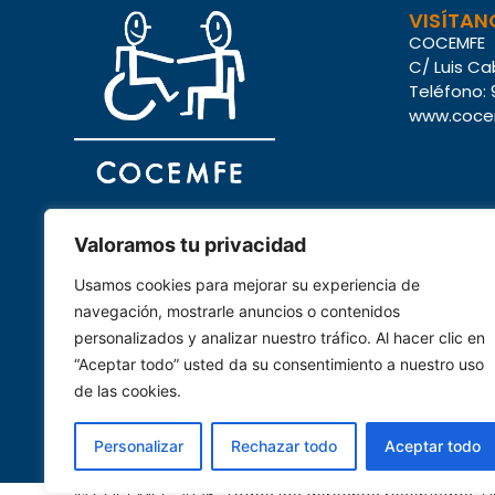
VISÍTAN
COCEMFE
C/ Luis Ca
Teléfono: 
www.coce
Valoramos tu privacidad
Usamos cookies para mejorar su experiencia de
La campaña
‘Mueve un dedo’
está financiada
navegación, mostrarle anuncios o contenidos
a través de las subvenciones para la
personalizados y analizar nuestro tráfico. Al hacer clic en
realización de actividades de interés general
“Aceptar todo” usted da su consentimiento a nuestro uso
consideradas de interés social de la
de las cookies.
convocatoria del 0,7 del Ministerio de
Derechos Sociales, Consumo y Agenda 2030
Personalizar
Rechazar todo
Aceptar todo